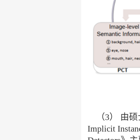
（
3
） 由
Implicit Insta