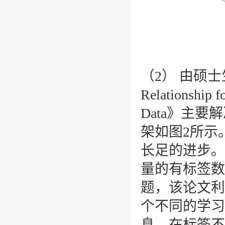
（
2
） 由硕
Relationship f
Data
》主要解
架如图
2
所示
长足的进步。
量的有标签数
题，该论文利
个不同的学习
息，在标签不